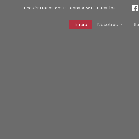
Encuéntranos en: Jr. Tacna # 551 – Pucallpa
Inicio
Nosotros
Se