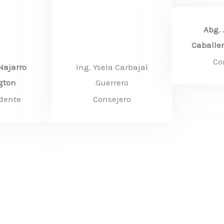
Abg. 
Caballer
Co
Najarro
Ing. Ysela Carbajal
gton
Guerrero
idente
Consejero​